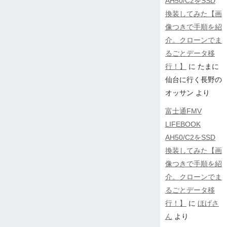
AH50/C2をSSD
換装してみた【画
像つきで手順を紹
介。クローンでま
るごとデータ移
行！】
に
たまに
仙台に行く長野の
オッサン
より
富士通FMV
LIFEBOOK
AH50/C2をSSD
換装してみた【画
像つきで手順を紹
介。クローンでま
るごとデータ移
行！】
に
ほげさ
ん
より