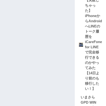
【失敗し
ちゃっ
た】
iPhoneか
らAndroid
へLINEの
トーク履
歴を
iCareFone
for LINE
で完全移
行できる
のかやっ
てみた
【14日よ
り前のも
移行した
い！】
いまさら
GPD WIN