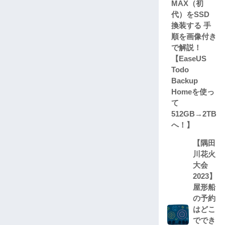
MAX（初
代）をSSD
換装する 手
順を画像付き
で解説！
【EaseUS
Todo
Backup
Homeを使っ
て
512GB→2TB
へ！】
【隅田
川花火
大会
2023】
屋形船
の予約
はどこ
ででき