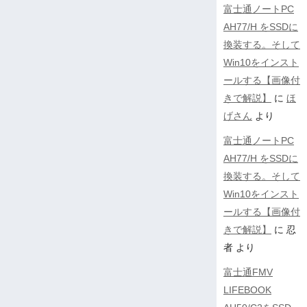
富士通ノートPC
AH77/H をSSDに
換装する。そして
Win10をインスト
ールする【画像付
きで解説】
に
ほ
げさん
より
富士通ノートPC
AH77/H をSSDに
換装する。そして
Win10をインスト
ールする【画像付
きで解説】
に
忍
者
より
富士通FMV
LIFEBOOK