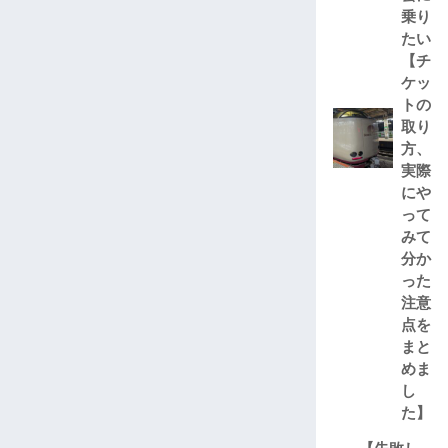
乗り
たい
【チ
ケッ
トの
取り
方、
実際
にや
って
みて
分か
った
注意
点を
まと
めま
し
た】