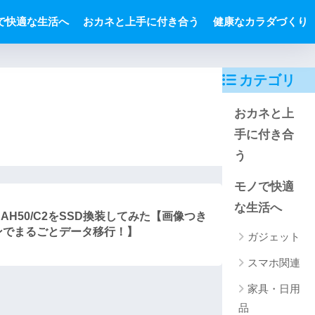
で快適な生活へ
おカネと上手に付き合う
健康なカラダづくり
カテゴリ
おカネと上
手に付き合
う
モノで快適
な生活へ
K AH50/C2をSSD換装してみた【画像つき
ンでまるごとデータ移行！】
ガジェット
スマホ関連
家具・日用
品