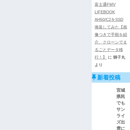
富士通FMV
LIFEBOOK
AH50/C2をSSD
換装してみた【画
像つきで手順を紹
介。クローンでま
るごとデータ移
行！】
に
獅子丸
より
新着投稿
宮城
県民
でも
サン
ライ
ズ出
雲に